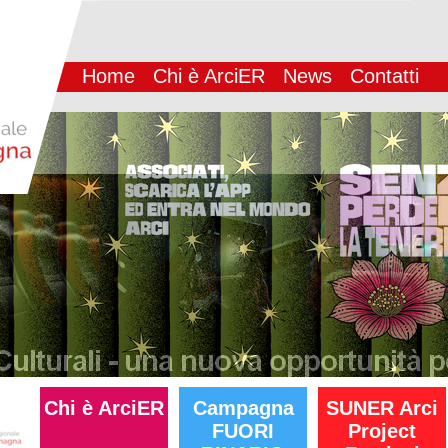
Home
Chi è ArciER
News
Contatti
Chi è ArciER
Campagna
SUNER Arci
FUORI
Project