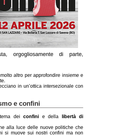
ista, orgogliosamente di parte,
e molto altro per approfondire insieme e
te.
recciano in un’ottica intersezionale con
smo e confini
al tema dei
confini
e della
libertà di
he alla luce delle nuove politiche che
chi si muove sui nostri confini ma non