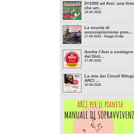
5×1000 ad Arci: una firm
che arr...
18-06-2026
La scuola di
associazionismo pres...
17-06-2026 - Reggio Emilia
Anche l’Arci a sostegno
del Dirit...
17-06-2026
La rete dei Circoli Rifug
ARCI ...
16-06-2026