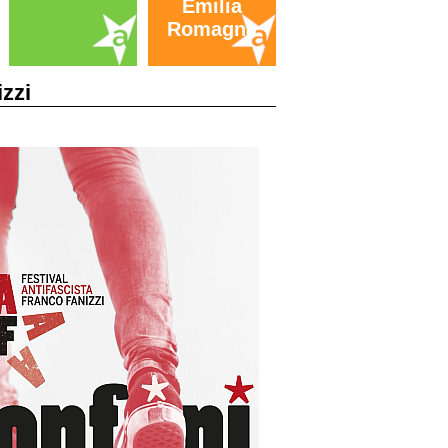
Emilia
Romagna
izzi