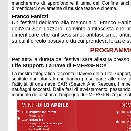
mancheremo di approfondire il tema del Confine anche
dimenticarci ovviamente di musica teatro e cinema.
Franco Fanizzi
Un festival dedicato alla memoria di Franco Faniz
dell’Arci San Lazzaro, convinto antifascista che
dimenticare che antisessismo, antifascismo, antira
su cui il circolo posava e da cui prendeva forza e sta
PROGRAMM
Per tutta la durata del festival sarà allestita press
Life Support. La nave di EMERGENCY
La mostra fotografica racconta il lavoro della Life Supp
scattate dai fotografi che hanno preso parte alle miss
l’attività di una nave SAR (Search And Rescue), l’impeg
naufraghi soccorsi. Dalle fasi di avvistamento, passando 
momento dello sbarco l’impegno di EMERGENCY per salva