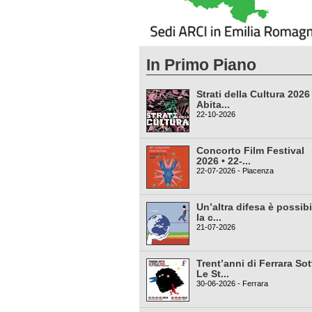
In Primo Piano
Strati della Cultura 2026
Abita...
22-10-2026
Concorto Film Festival
2026 • 22-...
22-07-2026 - Piacenza
Un’altra difesa è possibi
la c...
21-07-2026
Trent’anni di Ferrara Sot
Le St...
30-06-2026 - Ferrara