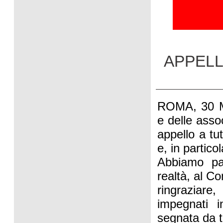
APPELLO
ROMA, 30 M
e delle asso
appello a tut
e, in particol
Abbiamo par
realtà, al Co
ringraziare,
impegnati i
segnata da t