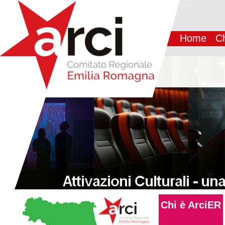
Home
Ch
Chi è ArciER