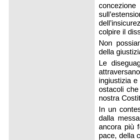
concezione 
sull’estens
dell’insicure
colpire il di
Non possiam
della giustiz
Le diseguag
attraversan
ingiustizia e
ostacoli che
nostra Costi
In un contes
dalla messa 
ancora più f
pace, della c