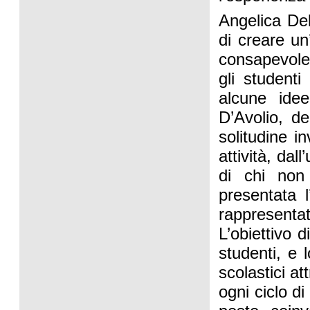
Angelica De
di creare u
consapevolez
gli studenti
alcune idee
D’Avolio, d
solitudine i
attività, dal
di chi non 
presentata l
rappresent
L’obiettivo d
studenti, e l
scolastici a
ogni ciclo di