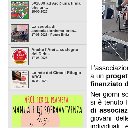
5×1000 ad Arci: una firma
che arr...
18-06-2026
La scuola di
associazionismo pres...
17-06-2026 - Reggio Emilia
Anche l’Arci a sostegno
del Dirit...
17-06-2026
L’associazio
La rete dei Circoli Rifugio
a un
proget
ARCI ...
16-06-2026
finanziato 
Nei giorni s
si è tenuto l
di associa
giovani del
individuali