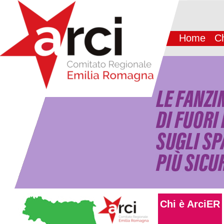
Home
Ch
Chi è ArciER