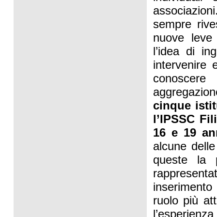
associazion
sempre rive
nuove leve 
l’idea di in
intervenire
conoscere 
aggregazion
cinque istit
l’IPSSC Fil
16 e 19 an
alcune delle
queste la 
rappresenta
inserimento 
ruolo più a
l’esperienza