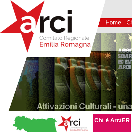
Home
Ch
Chi è ArciER