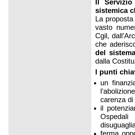
Il Servizi
sistemica c
La proposta 
vasto numer
Cgil, dall’A
che aderisc
del sistem
dalla Costit
I punti chi
un finanzi
l’abolizion
carenza di 
il potenzi
Ospedali 
disuguaglia
ferma oppo