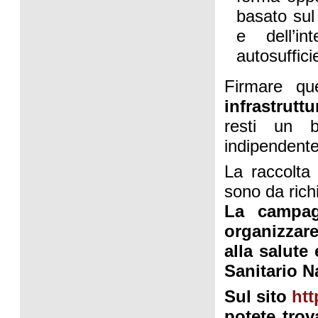
basato sul 
e dell’in
autosufficie
Firmare qu
infrastrutt
resti un b
indipendente
La raccolta
sono da rich
La campag
organizzare
alla salute 
Sanitario N
Sul sito
htt
potete trov