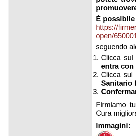
promuovere l
È possibile
https://firm
open/65000
seguendo alc
Clicca sul
entra con 
Clicca sul t
Sanitario
Confermare
Firmiamo tut
Cura miglior
Immagini: