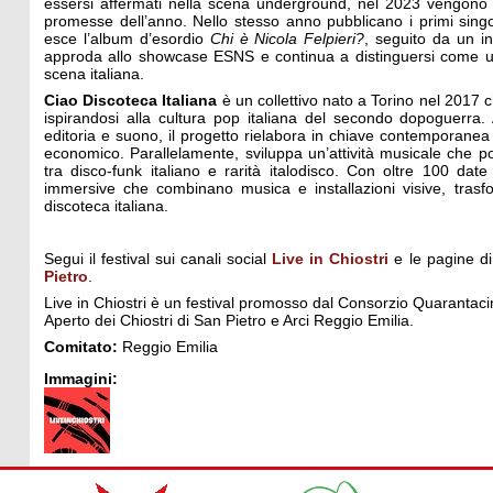
essersi affermati nella scena underground, nel 2023 vengono in
promesse dell’anno. Nello stesso anno pubblicano i primi singo
esce l’album d’esordio
Chi è Nicola Felpieri?
, seguito da un in
approda allo showcase ESNS e continua a distinguersi come una
scena italiana.
Ciao Discoteca Italiana
è un collettivo nato a Torino nel 2017 
ispirandosi alla cultura pop italiana del secondo dopoguerra. 
editoria e suono, il progetto rielabora in chiave contemporanea l’
economico. Parallelamente, sviluppa un’attività musicale che port
tra disco-funk italiano e rarità italodisco. Con oltre 100 date 
immersive che combinano musica e installazioni visive, tras
discoteca italiana.
Segui il festival sui canali social
Live in Chiostri
e le pagine d
Pietro
.
Live in Chiostri è un festival promosso dal Consorzio Quarantacin
Aperto dei Chiostri di San Pietro e Arci Reggio Emilia.
Comitato:
Reggio Emilia
Immagini: