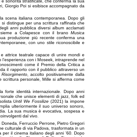
i e sonorità stratificate, che conferma la sua
stri, Giorgio Poi si esibisce accompagnato da
ella scena italiana contemporanea. Dopo gli
si distingue per una scrittura raffinata che
 degli anni pubblica diversi album acclamati
 insieme a Colapesce con il brano
Musica
 sua produzione più recente conferma una
ntemporanee, con uno stile riconoscibile e
 e attrice teatrale capace di unire mondi e
o l’esperienza con i Moseek, intraprende nel
onoscimenti come il Premio della Critica a
da il rapporto con il pubblico attraverso un
m
Risorgimento
, accolto positivamente dalla
e scrittura personale, Mille si afferma come
a forte identità internazionale. Dopo anni
rsonale che unisce elementi di jazz, folk ed
solista
Until We Fossilize
(2021) la impone
plia ulteriormente il suo universo sonoro,
dia. La sua musica è evocativa, sospesa e
involgenti dal vivo.
Doneda, Ferruccio Perrone, Pietro Gregori
e culturale di via Padova, trasformata in un
 per il cinema italiano degli anni ’60. Dopo