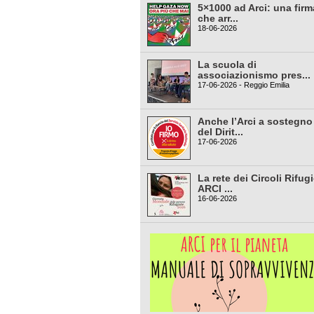
5×1000 ad Arci: una firm
che arr...
18-06-2026
La scuola di
associazionismo pres...
17-06-2026 - Reggio Emilia
Anche l’Arci a sostegno
del Dirit...
17-06-2026
La rete dei Circoli Rifug
ARCI ...
16-06-2026