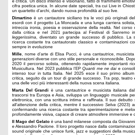
e critica. Un disco intenso e visionario, fatto di frammenti emotiv
cifra poetica unica. In alcune date speciali, tra cui Live in Chio
un quartetto d’archi, dando nuova profondità al suo live.
Dimartino
è un cantautore siciliano tra le voci più originali d
esordi con il progetto La Moncada e una lunga carriera solista, 
intreccia ironia, poesia e osservazione della realtà. Nel corso
dalla critica e nel 2021 partecipa al Festival di Sanremo
leggerissima
, diventato un grande successo di pubblico. La
ricerca costante tra cantautorato classico e contaminazioni co
sempre in evoluzione
Mille
, nome d’arte di Elisa Pucci, è una cantautrice, musicista
generazioni diverse con uno stile personale e riconoscibile. Dop
2020 il percorso solista, ottenendo rapidamente importanti ric
Musicultura. Nel 2023 pubblica l’EP
Quanti me ne dai
e consoli
intenso tour in tutta Italia. Nel 2025 esce il suo primo albu
critica, seguito da un tour di grande successo. Tra pop, teatro 
una delle voci più interessanti della nuova scena italiana.
Marta Del Grandi
è una cantautrice e musicista italiana dall
trascorsi tra Europa e Asia, sviluppa un linguaggio musicale pe
elettronica, con una scrittura intima e raffinata. Il suo debutto 
all’attenzione della critica, mentre il successivo
Selva
(2023) am
confermando una ricerca costante tra sperimentazione e melo
profondamente visiva, capace di creare atmosfere immersive e co
Il Mago del Gelato
è una band milanese composta da Giovanni 
e Alessandro Paolone. Il loro progetto nasce dalla contaminazion
sound originale che unisce funk, jazz e suggestioni della musica