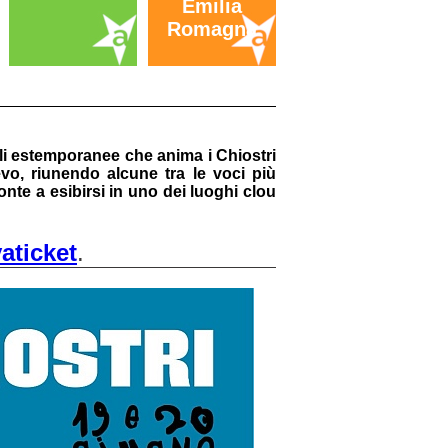
Emilia
Romagna
urali estemporanee che anima i Chiostri
evo, riunendo alcune tra le voci più
nte a esibirsi in uno dei luoghi clou
aticket
.