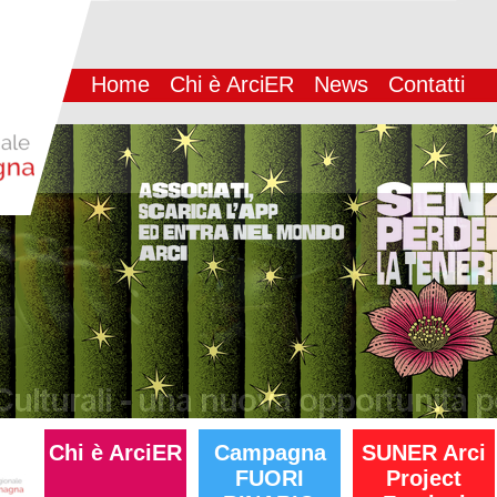
Home
Chi è ArciER
News
Contatti
Chi è ArciER
Campagna
SUNER Arci
FUORI
Project