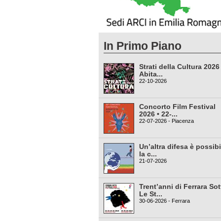
In Primo Piano
Strati della Cultura 2026
Abita...
22-10-2026
Concorto Film Festival
2026 • 22-...
22-07-2026 - Piacenza
Un’altra difesa è possibi
la c...
21-07-2026
Trent’anni di Ferrara Sot
Le St...
30-06-2026 - Ferrara