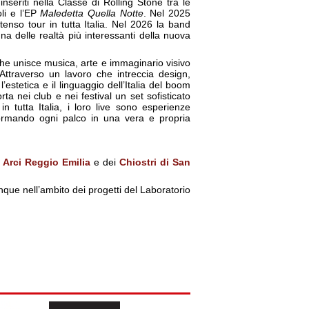
seriti nella Classe di Rolling Stone tra le
li e l’EP
Maledetta Quella Notte
. Nel 2025
tenso tour in tutta Italia. Nel 2026 la band
 delle realtà più interessanti della nuova
che unisce musica, arte e immaginario visivo
Attraverso un lavoro che intreccia design,
estetica e il linguaggio dell’Italia del boom
a nei club e nei festival un set sofisticato
in tutta Italia, i loro live sono esperienze
formando ogni palco in una vera e propria
i
Arci Reggio Emilia
e dei
Chiostri di San
que nell’ambito dei progetti del Laboratorio