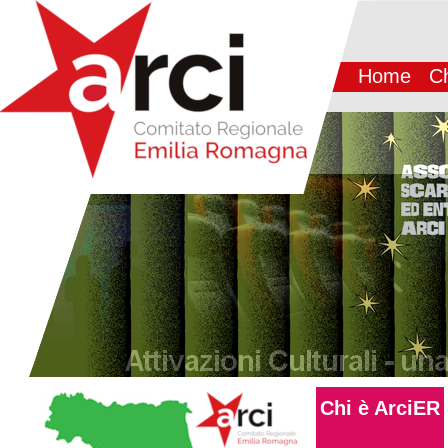
Home
Ch
Chi è ArciER