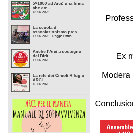
5×1000 ad Arci: una firma
che arr...
18-06-2026
Profess
La scuola di
associazionismo pres...
17-06-2026 - Reggio Emilia
Anche l’Arci a sostegno
Ex m
del Dirit...
17-06-2026
Modera
La rete dei Circoli Rifugio
ARCI ...
16-06-2026
Conclusio