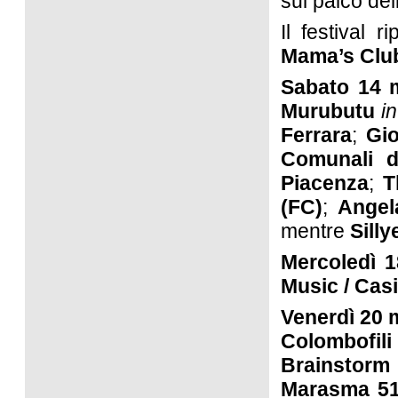
sul palco dell
Il festival 
Mama’s Clu
Sabato 14 
Murubutu
in
Ferrara
;
Gio
Comunali d
Piacenza
;
T
(FC)
;
Angel
mentre
Silly
Mercoledì 
Music / Casi
Venerdì 20 
Colombofili
Brainstor
Marasma 51 