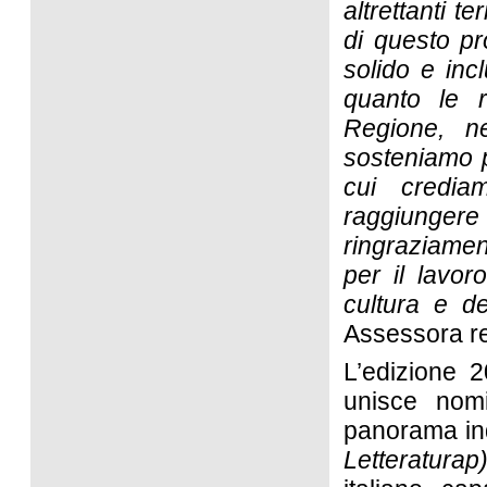
altrettanti t
di questo pr
solido e incl
quanto le r
Regione, ne
sosteniamo p
cui credia
raggiungere
ringraziamen
per il lavo
cultura e del
Assessora re
L’edizione 2
unisce nomi
panorama ind
Letteraturap