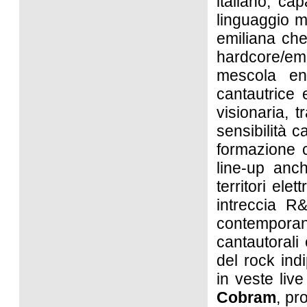
italiano, ca
linguaggio m
emiliana che
hardcore/emo
mescola ene
cantautrice 
visionaria, 
sensibilità 
formazione c
line-up an
territori ele
intreccia R
contempor
cantautorali 
del rock indi
in veste liv
Cobram
, pr