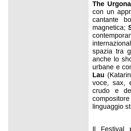
The Urgona
con un appr
cantante b
magnetica;
S
contempora
internaziona
spazia tra g
anche lo sh
urbane e con
Lau
(Katari
voce, sax, 
crudo e de
compositore
linguaggio st
Il Festival