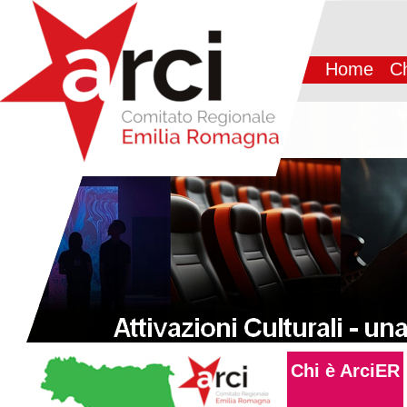
Home
Ch
Chi è ArciER