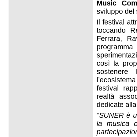
Music Com
sviluppo del 
Il festival a
toccando Re
Ferrara, Ra
programma 
sperimentaz
così la prop
sostenere l
l’ecosistema
festival ra
realtà asso
dedicate alla
“SUNER è una
la musica d
partecipazi