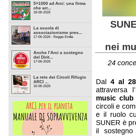
5×1000 ad Arci: una firma
che arr...
18-06-2026
SUNER
La scuola di
associazionismo pres...
17-06-2026 - Reggio Emilia
nei mu
Anche l’Arci a sostegno
del Dirit...
24 concer
17-06-2026
La rete dei Circoli Rifugio
Dal
4 al 2
ARCI ...
16-06-2026
attraversa 
music club 
circoli e co
e il ruolo cu
SUNER è pr
il sostegn