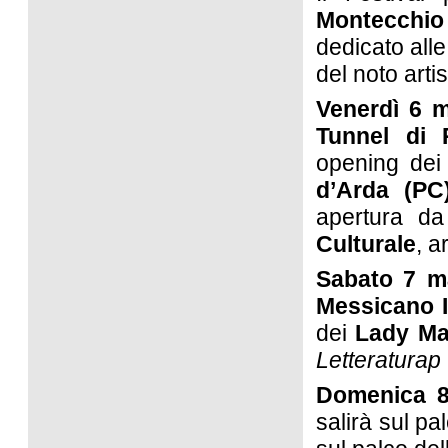
Montecchio
dedicato alle
del noto arti
Venerdì 6 
Tunnel di 
opening de
d’Arda (PC
apertura d
Culturale
, a
Sabato 7 m
Messicano I
dei
Lady Ma
Letteraturap
Domenica 
salirà sul pa