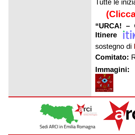
Tutte le iniz
(Clicc
“URCA! – O
Itinere
sostegno di
Comitato:
R
Immagini: