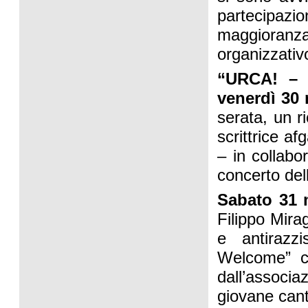
partecipazi
maggioranz
organizzativo
“URCA! – 
venerdì 30
serata, un r
scrittrice a
– in collabo
concerto de
Sabato 31
Filippo Mira
e antirazz
Welcome” co
dall’associ
giovane can