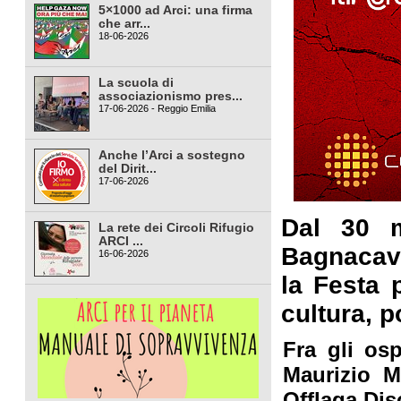
5×1000 ad Arci: una firma
che arr...
18-06-2026
La scuola di
associazionismo pres...
17-06-2026 - Reggio Emilia
Anche l’Arci a sostegno
del Dirit...
17-06-2026
Dal 30 m
La rete dei Circoli Rifugio
ARCI ...
Bagnacava
16-06-2026
la Festa 
cultura, 
Fra gli osp
Maurizio M
Offlaga Dis