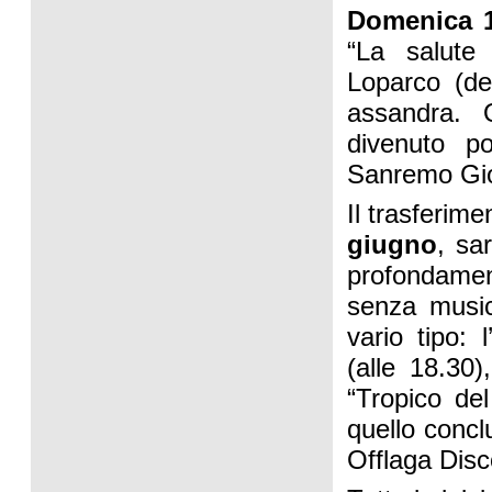
Domenica 
“La salute 
Loparco (de
assandra. 
divenuto po
Sanremo Gio
Il trasferim
giugno
, sa
profondamen
senza music
vario tipo: 
(alle 18.30
“Tropico del
quello conclu
Offlaga Disco