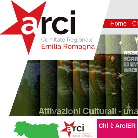
Home
Ch
Chi è ArciER