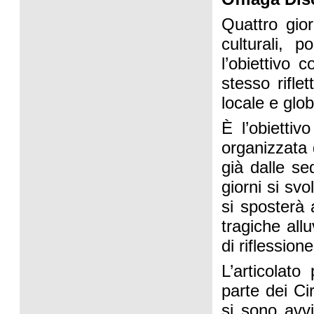
Quattro gior
culturali, 
l’obiettivo
stesso rifle
locale e glob
È l’obiettiv
organizzata 
già dalle se
giorni si sv
si sposterà 
tragiche all
di riflessione
L’articolat
parte dei Cir
si sono avvi